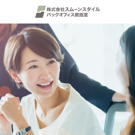
コ
ナ
ン
ビ
テ
ゲ
ン
ー
ツ
シ
へ
ョ
ス
ン
キ
に
ッ
移
プ
動