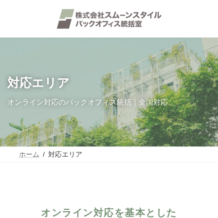
コ
ナ
ン
ビ
テ
ゲ
ン
ー
ツ
シ
へ
ョ
ス
ン
キ
に
ッ
移
対応エリア
プ
動
オンライン対応のバックオフィス統括｜全国対応
ホーム
対応エリア
オンライン対応を基本とした