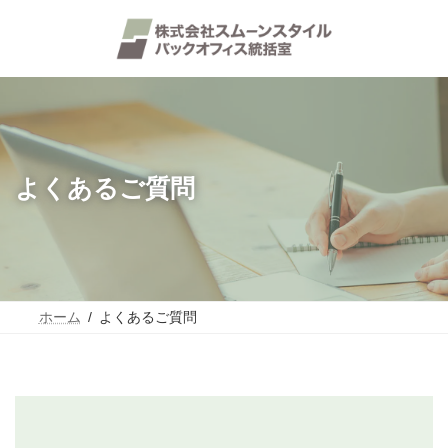
コ
ナ
ン
ビ
テ
ゲ
ン
ー
ツ
シ
へ
ョ
ス
ン
キ
に
ッ
移
プ
動
よくあるご質問
ホーム
よくあるご質問