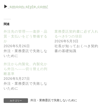
▶
smoon-style.com/
関連
外注先の管理——進捗・品
業務委託契約書に必ず入れ
質・支払いをどう整備する
るべき5つの項目
か
2026年5月3日
2026年5月26日
社長が知っておくべき契約
外注・業務委託で失敗しな
書の基礎知識
いために
外注から内製化、内製化か
ら外注へ——切り替えの判
断基準
2026年5月27日
外注・業務委託で失敗しな
いために
外注・業務委託で失敗しないために
カテゴリー