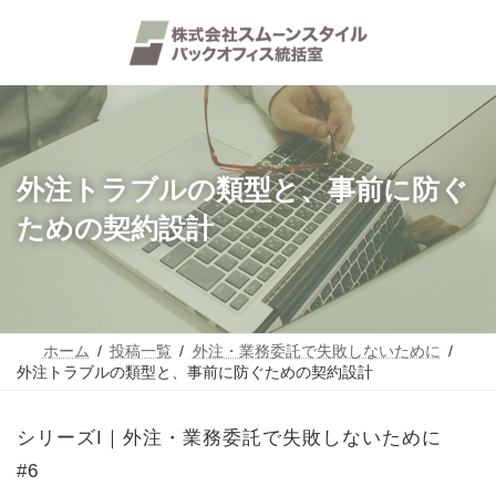
コ
ナ
ン
ビ
テ
ゲ
ン
ー
ツ
シ
へ
ョ
ス
ン
キ
に
ッ
移
外注トラブルの類型と、事前に防ぐ
プ
動
ための契約設計
ホーム
投稿一覧
外注・業務委託で失敗しないために
外注トラブルの類型と、事前に防ぐための契約設計
シリーズI｜外注・業務委託で失敗しないために
#6