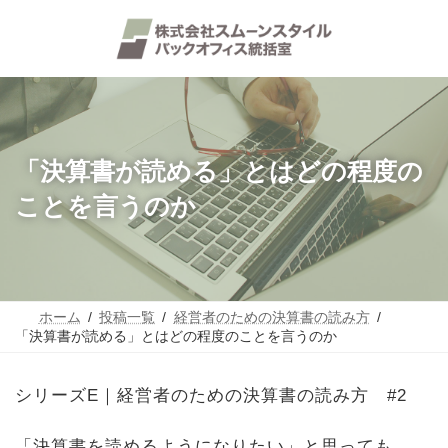
コ
ナ
ン
ビ
テ
ゲ
ン
ー
ツ
シ
へ
ョ
ス
ン
キ
に
ッ
移
「決算書が読める」とはどの程度の
プ
動
ことを言うのか
ホーム
投稿一覧
経営者のための決算書の読み方
「決算書が読める」とはどの程度のことを言うのか
シリーズE｜経営者のための決算書の読み方 #2
「決算書を読めるようになりたい」と思っても、