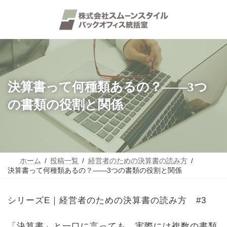
コ
ナ
ン
ビ
テ
ゲ
ン
ー
ツ
シ
へ
ョ
ス
ン
キ
に
ッ
移
決算書って何種類あるの？——3つ
プ
動
の書類の役割と関係
ホーム
投稿一覧
経営者のための決算書の読み方
決算書って何種類あるの？——3つの書類の役割と関係
シリーズE｜経営者のための決算書の読み方 #3
「決算書」と一口に言っても、実際には複数の書類