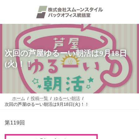
コ
ナ
ン
ビ
テ
ゲ
ン
ー
ツ
シ
へ
ョ
ス
ン
キ
に
ッ
移
次回の芦屋ゆるーい朝活は9月18日
プ
動
(火)！！
ホーム
投稿一覧
ゆるーい朝活
次回の芦屋ゆるーい朝活は9月18日(火)！！
第119回