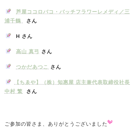
芦屋ココロバコ・バッチフラワーレメディ／三
浦千鶴
さん
H
さん
高山 真弓
さん
つかだあつこ
さん
【ちゑや】（株）知惠屋 店主兼代表取締役社長
中村 繁
さん
ご参加の皆さま、ありがとうございました