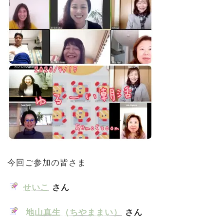
今回ご参加の皆さま
せいこ
さん
地山真生（ちやままい）
さん