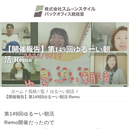
コ
ナ
ン
ビ
テ
ゲ
ン
ー
ツ
シ
へ
ョ
ス
ン
キ
に
ッ
移
【開催報告】第149回ゆるーい朝
プ
動
活:Remo
ホーム
投稿一覧
ゆるーい朝活
【開催報告】第149回ゆるーい朝活:Remo
第149回ゆるーい朝活
Remo開催だったので