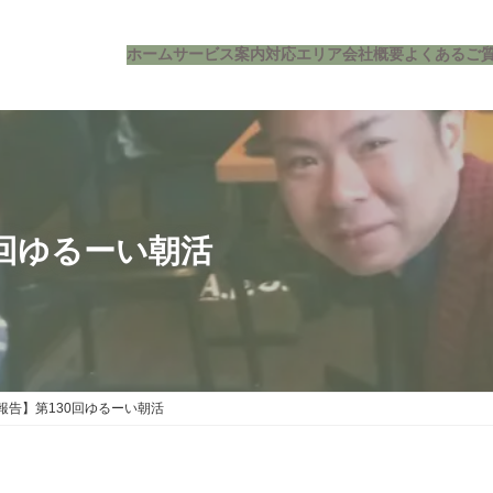
ホーム
サービス案内
対応エリア
会社概要
よくあるご
0回ゆるーい朝活
報告】第130回ゆるーい朝活