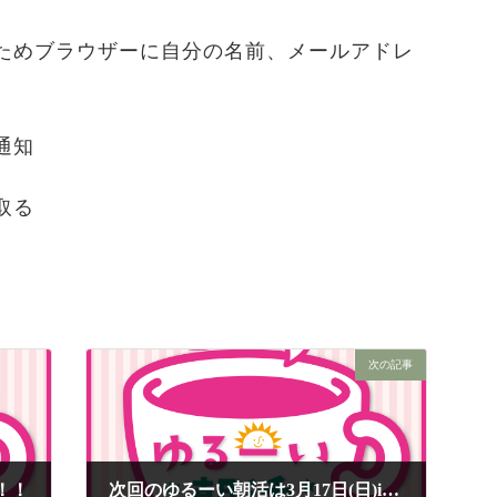
ためブラウザーに自分の名前、メールアドレ
通知
取る
次の記事
！！
次回のゆるーい朝活は3月17日(日)in芦屋