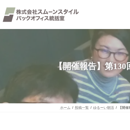
コ
ナ
ン
ビ
テ
ゲ
ン
ー
ツ
シ
へ
ョ
ス
ン
キ
に
ッ
移
プ
動
【開催報告】第13
ホーム
投稿一覧
ゆるーい朝活
【開催