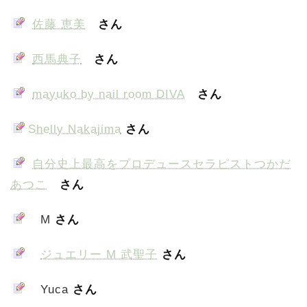
佐藤 恵美
さん
西馬典子
さん
mayuko by nail room DIVA
さん
Shelly Nakajima
さん
自分史上最高をプロデュースセラピストつかだ
あつこ
さん
M
さん
ジュエリー M 武聖子
さん
Yuca
さん