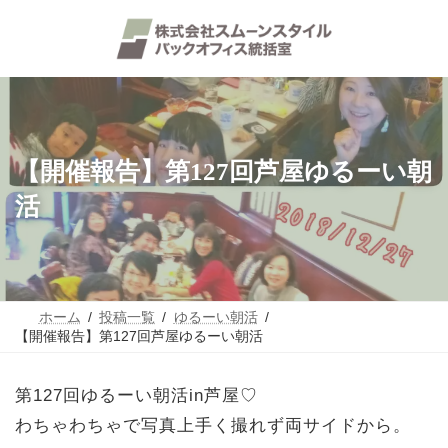
コ
ナ
ン
ビ
テ
ゲ
ン
ー
ツ
シ
へ
ョ
ス
ン
キ
に
ッ
移
【開催報告】第127回芦屋ゆるーい朝
プ
動
活
ホーム
投稿一覧
ゆるーい朝活
【開催報告】第127回芦屋ゆるーい朝活
第127回ゆるーい朝活in芦屋♡
わちゃわちゃで写真上手く撮れず両サイドから。