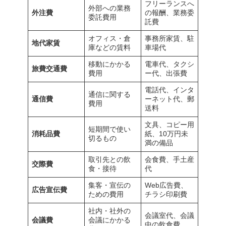
フリーランスへ
外部への業務
外注費
の報酬、業務委
委託費用
託費
オフィス・倉
事務所家賃、駐
地代家賃
庫などの賃料
車場代
移動にかかる
電車代、タクシ
旅費交通費
費用
ー代、出張費
電話代、インタ
通信に関する
通信費
ーネット代、郵
費用
送料
文具、コピー用
短期間で使い
消耗品費
紙、10万円未
切るもの
満の備品
取引先との飲
会食費、手土産
交際費
食・接待
代
集客・宣伝の
Web広告費、
広告宣伝費
ための費用
チラシ印刷費
社内・社外の
会議室代、会議
会議費
会議にかかる
中の飲食費