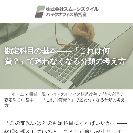
コ
ナ
ン
ビ
テ
ゲ
ン
ー
ツ
シ
へ
ョ
ス
ン
キ
に
ッ
移
勘定科目の基本——「これは何
プ
動
費？」で迷わなくなる分類の考え方
ホーム
投稿一覧
バックオフィス構造改善
請求管理
勘定科目の基本——「これは何費？」で迷わなくなる分類の考え
方
「この支払いはどの勘定科目にすればいいか」——
経理処理をしていると、こうした迷いが生じます。