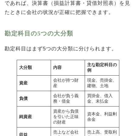
であれば、決算書（損益計算書・貸借対照表）を見
たときに会社の状況が正確に把握できます。
勘定科目の5つの大分類
勘定科目はまず5つの大分類に分けられます。
主な勘定科目の
大分類
内容
例
会社が持つ財
現金、売掛金、
資産
産
建物、土地
会社が負う義
買掛金、借入
負債
務・借金
金、未払金
資産から負債
資本金、利益剰
純資産
を引いた正味
余金
の財産
売上など会社
売上高、受取利
収益