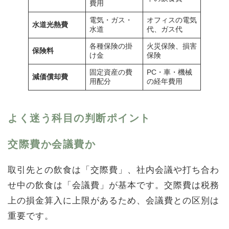
費用
電気・ガス・
オフィスの電気
水道光熱費
水道
代、ガス代
各種保険の掛
火災保険、損害
保険料
け金
保険
固定資産の費
PC・車・機械
減価償却費
用配分
の経年費用
よく迷う科目の判断ポイント
交際費か会議費か
取引先との飲食は「交際費」、社内会議や打ち合わ
せ中の飲食は「会議費」が基本です。交際費は税務
上の損金算入に上限があるため、会議費との区別は
重要です。