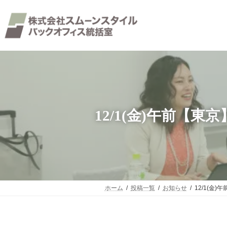
コ
ナ
ン
ビ
テ
ゲ
ン
ー
ツ
シ
へ
ョ
ス
ン
キ
に
ッ
移
プ
動
12/1(金)午前【
ホーム
投稿一覧
お知らせ
12/1(金