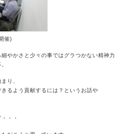
開催)
る細やかさと少々の事ではグラつかない精神力
事。
始まり、
できるよう貢献するには？というお話や
ど・・・