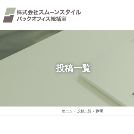
コ
ナ
ン
ビ
テ
ゲ
ン
ー
ツ
シ
へ
ョ
ス
ン
キ
に
ッ
移
プ
動
投稿一覧
ホーム
投稿一覧
副業