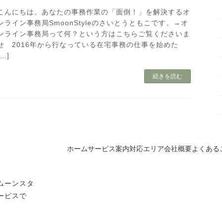
こんにちは。あなたの事務作業の「面倒！」を解決するオ
ンライン事務局SmoonStyleのさいとうともこです。→オ
ンライン事務局って何？という方はこちらご覧くださいま
せ 2016年から行なっている在宅事務の仕事を始めた
[…]
続きを読む
ホーム
サービス案内
対応エリア
会社概要
よくある
ムーンスタ
ービスで