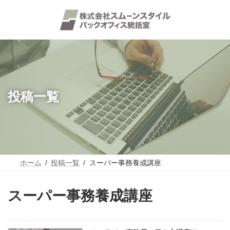
コ
ナ
ン
ビ
テ
ゲ
ン
ー
ツ
シ
へ
ョ
ス
ン
キ
に
ッ
移
プ
動
投稿一覧
ホーム
投稿一覧
スーパー事務養成講座
スーパー事務養成講座