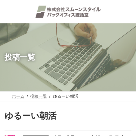
コ
ナ
ン
ビ
テ
ゲ
ン
ー
ツ
シ
へ
ョ
ス
ン
キ
に
ッ
移
プ
動
投稿一覧
ホーム
投稿一覧
ゆるーい朝活
ゆるーい朝活