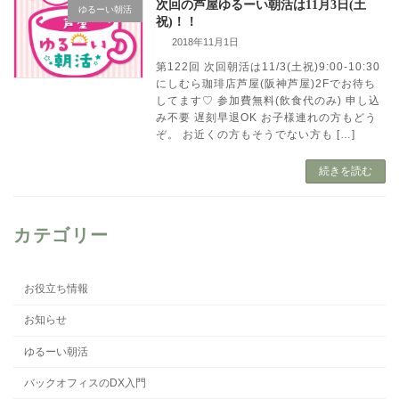
次回の芦屋ゆるーい朝活は11月3日(土
ゆるーい朝活
祝)！！
2018年11月1日
第122回 次回朝活は11/3(土祝)9:00-10:30
にしむら珈琲店芦屋(阪神芦屋)2Fでお待ち
してます♡ 参加費無料(飲食代のみ) 申し込
み不要 遅刻早退OK お子様連れの方もどう
ぞ。 お近くの方もそうでない方も […]
続きを読む
カテゴリー
お役立ち情報
お知らせ
ゆるーい朝活
バックオフィスのDX入門