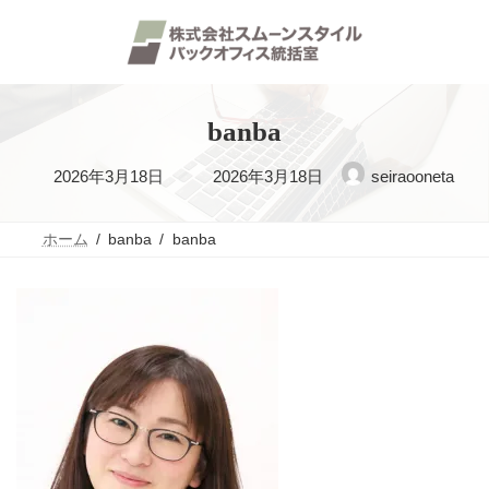
コ
ナ
ン
ビ
テ
ゲ
ン
ー
ツ
シ
へ
ョ
ス
ン
banba
キ
に
ッ
移
最
2026年3月18日
2026年3月18日
seiraooneta
プ
動
終
更
ホーム
banba
banba
新
日
時
: