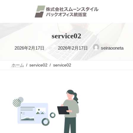
コ
ナ
ン
ビ
テ
ゲ
ン
ー
ツ
シ
へ
ョ
ス
ン
service02
キ
に
ッ
移
最
2026年2月17日
2026年2月17日
seiraooneta
プ
動
終
更
ホーム
service02
service02
新
日
時
: