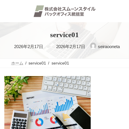
コ
ナ
ン
ビ
テ
ゲ
ン
ー
ツ
シ
へ
ョ
ス
ン
service01
キ
に
ッ
移
最
2026年2月17日
2026年2月17日
seiraooneta
プ
動
終
更
ホーム
service01
service01
新
日
時
: