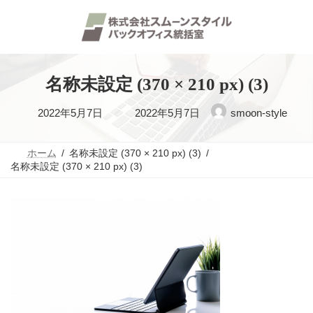
コ
ナ
ン
ビ
テ
ゲ
ン
ー
ツ
シ
へ
ョ
ス
ン
名称未設定 (370 × 210 px) (3)
キ
に
ッ
移
最
2022年5月7日
2022年5月7日
smoon-style
プ
動
終
更
ホーム
名称未設定 (370 × 210 px) (3)
名称未設定 (370 × 210 px) (3)
新
日
時
: