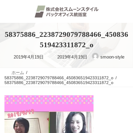
コ
ナ
ン
ビ
テ
ゲ
ン
ー
ツ
シ
へ
ョ
58375886_2238729079788466_450836
ス
ン
キ
に
519423311872_o
ッ
移
プ
動
最
2019年4月19日
2019年4月19日
smoon-style
終
ホーム
更
58375886_2238729079788466_450836519423311872_o
58375886_2238729079788466_450836519423311872_o
新
日
時
: