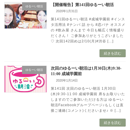
【開催報告】第141回ゆるーい朝活
ゆるーい朝活
2020年1月31日
第141回ゆるーい朝活 #成城学園前 #インス
タ活用法 #ナンパ 話 から #恋バナ オススメ
の #飲み屋 さんまで 今日も幅広く情報盛り
だくさん！ ご参加ありがとうこざいました
♡ 次回142回めは2/10(月)#渋谷 […]
続きを読む
次回のゆるーい朝活は1月30日(木)9:30-
ゆるーい朝活
11:00 成城学園前
2020年1月14日
第141回 次回のゆるーい朝活 1月30日
(木)9:30-11:00 成城学園前 席をお取りいた
しますのでご参加いただける方は ゆるーい
朝活Facebookグループページ♪もしくは直
接ご連絡(コメント)くださいませ♪ ※ […]
続きを読む