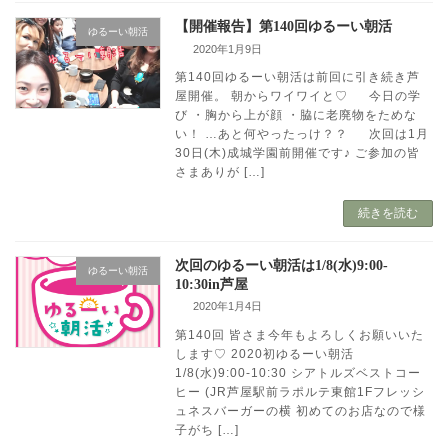
【開催報告】第140回ゆるーい朝活
ゆるーい朝活
2020年1月9日
第140回ゆるーい朝活は前回に引き続き芦
屋開催。 朝からワイワイと♡ 今日の学
び ・胸から上が顔 ・脇に老廃物をためな
い！ …あと何やったっけ？？ 次回は1月
30日(木)成城学園前開催です♪ ご参加の皆
さまありが […]
続きを読む
次回のゆるーい朝活は1/8(水)9:00-
ゆるーい朝活
10:30in芦屋
2020年1月4日
第140回 皆さま今年もよろしくお願いいた
します♡ 2020初ゆるーい朝活
1/8(水)9:00-10:30 シアトルズベストコー
ヒー (JR芦屋駅前ラポルテ東館1Fフレッシ
ュネスバーガーの横 初めてのお店なので様
子がち […]