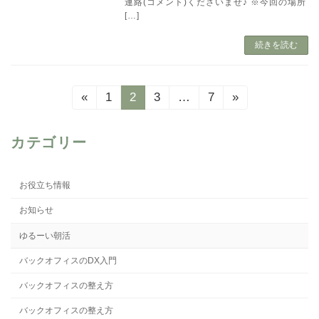
連絡(コメント)くださいませ♪ ※今回の場所
[…]
続きを読む
投
«
1
2
3
…
7
»
固
固
固
固
定
定
定
定
稿
ペ
ペ
ペ
ペ
の
カテゴリー
ー
ー
ー
ー
ジ
ジ
ジ
ジ
ペ
お役立ち情報
ー
お知らせ
ジ
ゆるーい朝活
送
バックオフィスのDX入門
り
バックオフィスの整え方
バックオフィスの整え方