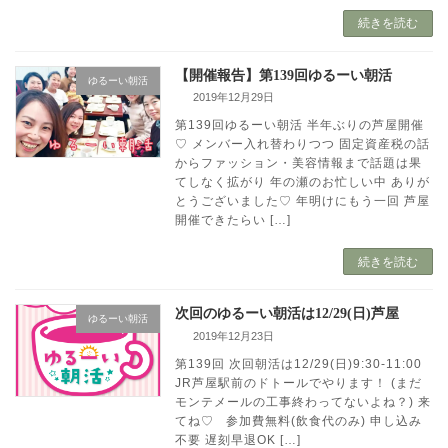
続きを読む
【開催報告】第139回ゆるーい朝活
ゆるーい朝活
2019年12月29日
第139回ゆるーい朝活 半年ぶりの芦屋開催
♡ メンバー入れ替わりつつ 固定資産税の話
からファッション・美容情報まで話題は果
てしなく拡がり 年の瀬のお忙しい中 ありが
とうございました♡ 年明けにもう一回 芦屋
開催できたらい […]
続きを読む
次回のゆるーい朝活は12/29(日)芦屋
ゆるーい朝活
2019年12月23日
第139回 次回朝活は12/29(日)9:30-11:00
JR芦屋駅前のドトールでやります！ (まだ
モンテメールの工事終わってないよね？) 来
てね♡ 参加費無料(飲食代のみ) 申し込み
不要 遅刻早退OK […]