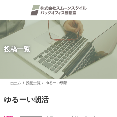
コ
ナ
ン
ビ
テ
ゲ
ン
ー
ツ
シ
へ
ョ
ス
ン
キ
に
ッ
移
プ
動
投稿一覧
ホーム
投稿一覧
ゆるーい朝活
ゆるーい朝活