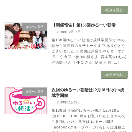
続きを読む
【開催報告】第138回ゆるーい朝活
ゆるーい朝活
2019年12月18日
第138回ゆるーい朝活は成城学園前で 本の
話から延長戦の女子トークまで ありがとう
ございました♡ 次回は芦屋でやりまーす(*
´∇｀*) 今回ご参加の皆さま 宮本英未(えみ)
占術師 さん IPPO さん 伊藤 守男 […]
続きを読む
次回のゆるーい朝活は12月18日(水)in成
ゆるーい朝活
城学園前
2019年11月22日
第138回 次回のゆるーい朝活 12月18日
(水)9:30-11:00 席をお取りいたしますので
ご参加いただける方は ゆるーい朝活
Facebookグループページ♪もしくは直接ご