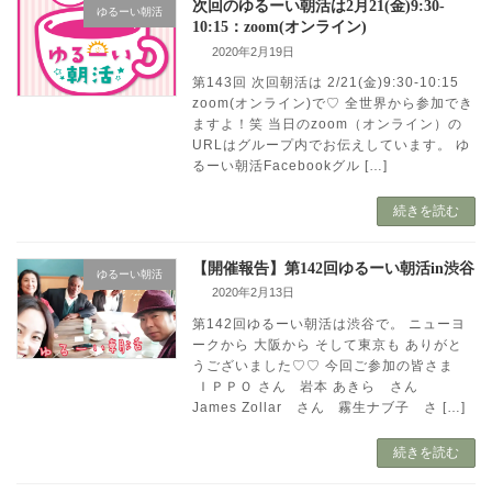
次回のゆるーい朝活は2月21(金)9:30-
ゆるーい朝活
10:15：zoom(オンライン)
2020年2月19日
第143回 次回朝活は 2/21(金)9:30-10:15
zoom(オンライン)で♡ 全世界から参加でき
ますよ！笑 当日のzoom（オンライン）の
URLはグループ内でお伝えしています。 ゆ
るーい朝活Facebookグル […]
続きを読む
【開催報告】第142回ゆるーい朝活in渋谷
ゆるーい朝活
2020年2月13日
第142回ゆるーい朝活は渋谷で。 ニューヨ
ークから 大阪から そして東京も ありがと
うございました♡♡ 今回ご参加の皆さま
ＩＰＰＯ さん 岩本 あきら さん
James Zollar さん 霧生ナブ子 さ […]
続きを読む