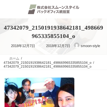
コ
ナ
ン
ビ
テ
ゲ
ン
ー
ツ
シ
へ
ョ
47342079_2150191938642181_498669
ス
ン
キ
に
965335855104_o
ッ
移
プ
動
最
2018年12月7日
2018年12月7日
smoon-style
終
ホーム
更
47342079_2150191938642181_498669965335855104_o
47342079_2150191938642181_498669965335855104_o
新
日
時
: