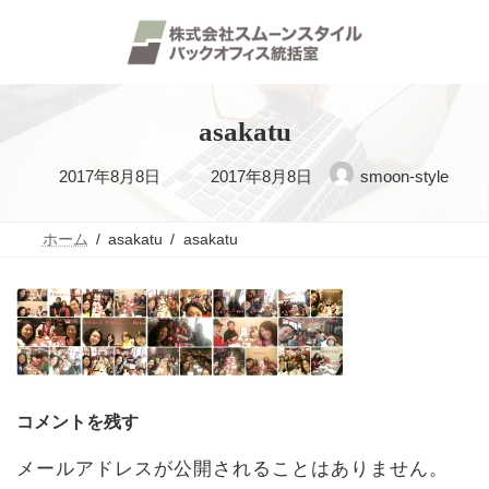
コ
ナ
ン
ビ
テ
ゲ
ン
ー
ツ
シ
へ
ョ
ス
ン
asakatu
キ
に
ッ
移
最
2017年8月8日
2017年8月8日
smoon-style
プ
動
終
更
ホーム
asakatu
asakatu
新
日
時
:
コメントを残す
メールアドレスが公開されることはありません。